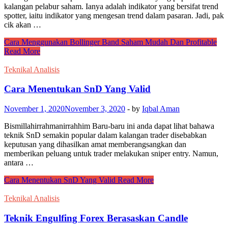
kalangan pelabur saham. Ianya adalah indikator yang bersifat trend
spotter, iaitu indikator yang mengesan trend dalam pasaran. Jadi, pak
cik akan …
Cara Menggunakan Bollinger Band Saham Mudah Dan Profitable
Read More
Teknikal Analisis
Cara Menentukan SnD Yang Valid
November 1, 2020
November 3, 2020
-
by
Iqbal Aman
Bismillahirrahmanirrahhim Baru-baru ini anda dapat lihat bahawa
teknik SnD semakin popular dalam kalangan trader disebabkan
keputusan yang dihasilkan amat memberangsangkan dan
memberikan peluang untuk trader melakukan sniper entry. Namun,
antara …
Cara Menentukan SnD Yang Valid
Read More
Teknikal Analisis
Teknik Engulfing Forex Berasaskan Candle