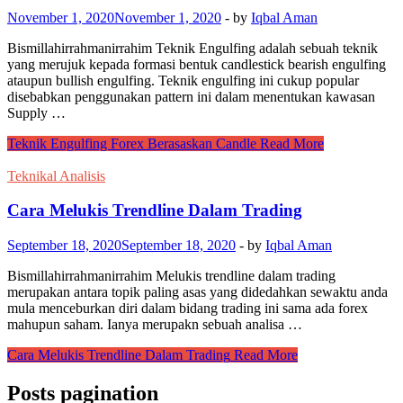
November 1, 2020
November 1, 2020
-
by
Iqbal Aman
Bismillahirrahmanirrahim Teknik Engulfing adalah sebuah teknik
yang merujuk kepada formasi bentuk candlestick bearish engulfing
ataupun bullish engulfing. Teknik engulfing ini cukup popular
disebabkan penggunakan pattern ini dalam menentukan kawasan
Supply …
Teknik Engulfing Forex Berasaskan Candle
Read More
Teknikal Analisis
Cara Melukis Trendline Dalam Trading
September 18, 2020
September 18, 2020
-
by
Iqbal Aman
Bismillahirrahmanirrahim Melukis trendline dalam trading
merupakan antara topik paling asas yang didedahkan sewaktu anda
mula menceburkan diri dalam bidang trading ini sama ada forex
mahupun saham. Ianya merupakn sebuah analisa …
Cara Melukis Trendline Dalam Trading
Read More
Posts pagination