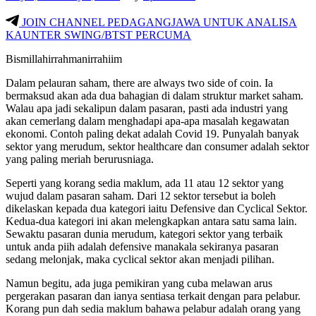
JOIN CHANNEL PEDAGANGJAWA UNTUK ANALISA
KAUNTER SWING/BTST PERCUMA
Bismillahirrahmanirrahiim
Dalam pelauran saham, there are always two side of coin. Ia
bermaksud akan ada dua bahagian di dalam struktur market saham.
Walau apa jadi sekalipun dalam pasaran, pasti ada industri yang
akan cemerlang dalam menghadapi apa-apa masalah kegawatan
ekonomi. Contoh paling dekat adalah Covid 19. Punyalah banyak
sektor yang merudum, sektor healthcare dan consumer adalah sektor
yang paling meriah berurusniaga.
Seperti yang korang sedia maklum, ada 11 atau 12 sektor yang
wujud dalam pasaran saham. Dari 12 sektor tersebut ia boleh
dikelaskan kepada dua kategori iaitu Defensive dan Cyclical Sektor.
Kedua-dua kategori ini akan melengkapkan antara satu sama lain.
Sewaktu pasaran dunia merudum, kategori sektor yang terbaik
untuk anda piih adalah defensive manakala sekiranya pasaran
sedang melonjak, maka cyclical sektor akan menjadi pilihan.
Namun begitu, ada juga pemikiran yang cuba melawan arus
pergerakan pasaran dan ianya sentiasa terkait dengan para pelabur.
Korang pun dah sedia maklum bahawa pelabur adalah orang yang