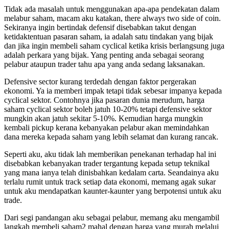
Tidak ada masalah untuk menggunakan apa-apa pendekatan dalam
melabur saham, macam aku katakan, there always two side of coin.
Sekiranya ingin bertindak defensif disebabkan takut dengan
ketidaktentuan pasaran saham, ia adalah satu tindakan yang bijak
dan jika ingin membeli saham cyclical ketika krisis berlangsung juga
adalah perkara yang bijak. Yang penting anda sebagai seorang
pelabur ataupun trader tahu apa yang anda sedang laksanakan.
Defensive sector kurang terdedah dengan faktor pergerakan
ekonomi. Ya ia memberi impak tetapi tidak sebesar impanya kepada
cyclical sektor. Contohnya jika pasaran dunia merudum, harga
saham cyclical sektor boleh jatuh 10-20% tetapi defensive sektor
mungkin akan jatuh sekitar 5-10%. Kemudian harga mungkin
kembali pickup kerana kebanyakan pelabur akan memindahkan
dana mereka kepada saham yang lebih selamat dan kurang rancak.
Seperti aku, aku tidak lah memberikan penekanan terhadap hal ini
disebabkan kebanyakan trader tergantung kepada setup teknikal
yang mana ianya telah dinisbahkan kedalam carta. Seandainya aku
terlalu rumit untuk track setiap data ekonomi, memang agak sukar
untuk aku mendapatkan kaunter-kaunter yang berpotensi untuk aku
trade.
Dari segi pandangan aku sebagai pelabur, memang aku mengambil
langkah membeli saham2 mahal dengan harga yang murah melalui