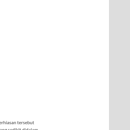
rhiasan tersebut
ang sedikit didalam