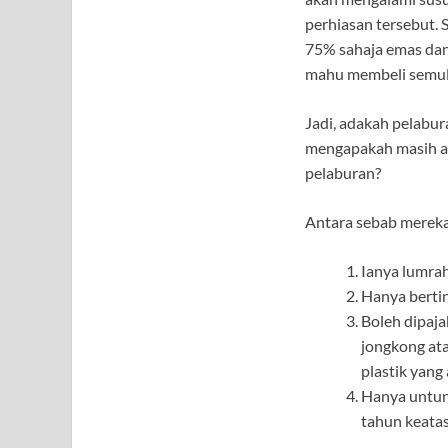
perhiasan tersebut.
75% sahaja emas dan
mahu membeli semula
Jadi, adakah pelabu
mengapakah masih ad
pelaburan?
Antara sebab mereka
Ianya lumrah
Hanya bertin
Boleh dipaj
jongkong ata
plastik yang
Hanya untun
tahun keata