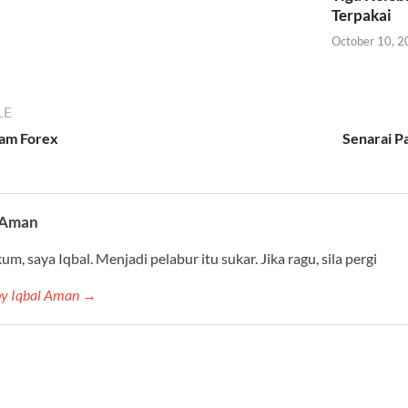
Terpakai
October 10, 
LE
lam Forex
Senarai Pa
 Aman
m, saya Iqbal. Menjadi pelabur itu sukar. Jika ragu, sila pergi
 by Iqbal Aman →