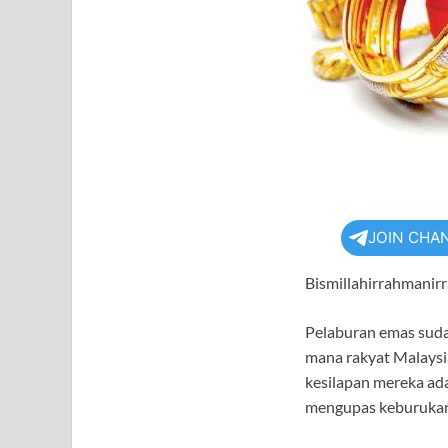
JOIN CHA
Bismillahirrahmanir
Pelaburan emas sudah
mana rakyat Malaysi
kesilapan mereka ada
mengupas keburukan