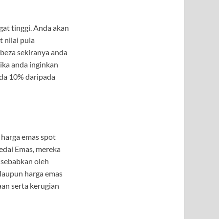
at tinggi. Anda akan
 nilai pula
rbeza sekiranya anda
jika anda inginkan
ada 10% daripada
i harga emas spot
Kedai Emas, mereka
isebabkan oleh
alaupun harga emas
an serta kerugian