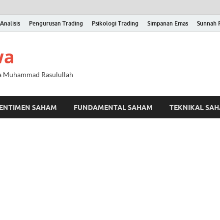
Analisis
Pengurusan Trading
Psikologi Trading
Simpanan Emas
Sunnah 
wa
na Muhammad Rasulullah
ENTIMEN SAHAM
FUNDAMENTAL SAHAM
TEKNIKAL SA