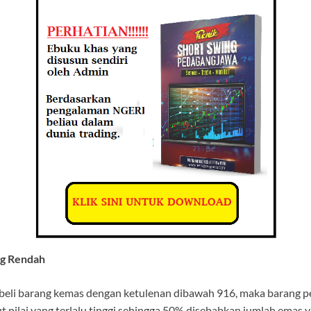
ng Rendah
eli barang kemas dengan ketulenan dibawah 916, maka barang pe
 nilai yang terlalu tinggi sehingga 50% disebabkan jumlah emas y