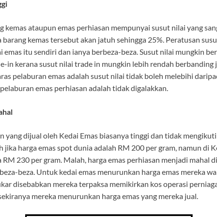
ggi
g kemas ataupun emas perhiasan mempunyai susut nilai yang sang
ga barang kemas tersebut akan jatuh sehingga 25%. Peratusan susut
i emas itu sendiri dan ianya berbeza-beza. Susut nilai mungkin be
e-in kerana susut nilai trade in mungkin lebih rendah berbanding 
ras pelaburan emas adalah susut nilai tidak boleh melebihi darip
 pelaburan emas perhiasan adalah tidak digalakkan.
ahal
 yang dijual oleh Kedai Emas biasanya tinggi dan tidak mengikut
h jika harga emas spot dunia adalah RM 200 per gram, namun di 
ga RM 230 per gram. Malah, harga emas perhiasan menjadi mahal d
rbeza-beza. Untuk kedai emas menurunkan harga emas mereka w
ukar disebabkan mereka terpaksa memikirkan kos operasi perniaga
 sekiranya mereka menurunkan harga emas yang mereka jual.