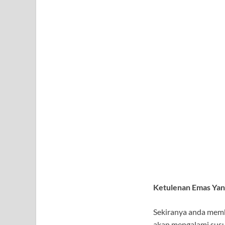
Ketulenan Emas Ya
Sekiranya anda memb
akan mengalami susut