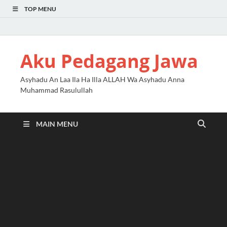
TOP MENU
Aku Pedagang Jawa
Asyhadu An Laa Ila Ha Illa ALLAH Wa Asyhadu Anna
Muhammad Rasulullah
MAIN MENU