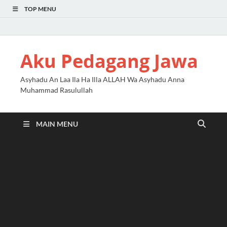
TOP MENU
Aku Pedagang Jawa
Asyhadu An Laa Ila Ha Illa ALLAH Wa Asyhadu Anna
Muhammad Rasulullah
MAIN MENU