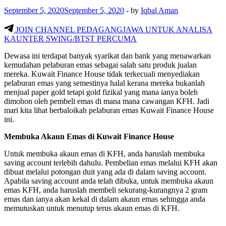
September 5, 2020
September 5, 2020
-
by
Iqbal Aman
JOIN CHANNEL PEDAGANGJAWA UNTUK ANALISA
KAUNTER SWING/BTST PERCUMA
Dewasa ini terdapat banyak syarikat dan bank yang menawarkan
kemudahan pelaburan emas sebagai salah satu produk jualan
mereka. Kuwait Finance House tidak terkecuali menyediakan
pelaburan emas yang semestinya halal kerana mereka bukanlah
menjual paper gold tetapi gold fizikal yang mana ianya boleh
dimohon oleh pembeli emas di mana mana cawangan KFH. Jadi
mari kita lihat berbaloikah pelaburan emas Kuwait Finance House
ini.
Membuka Akaun Emas di Kuwait Finance House
Untuk membuka akaun emas di KFH, anda haruslah membuka
saving account terlebih dahulu. Pembelian emas melalui KFH akan
dibuat melalui potongan duit yang ada di dalam saving account.
Apabila saving account anda telah dibuka, untuk membuka akaun
emas KFH, anda haruslah membeli sekurang-kurangnya 2 gram
emas dan ianya akan kekal di dalam akaun emas sehingga anda
memutuskan untuk menutup terus akaun emas di KFH.