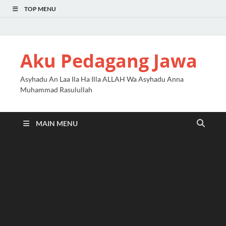
TOP MENU
Aku Pedagang Jawa
Asyhadu An Laa Ila Ha Illa ALLAH Wa Asyhadu Anna
Muhammad Rasulullah
MAIN MENU