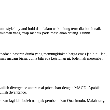
na style buy and hold dan dalam waktu long term dia boleh naik
rmintaan yang tetap menaik pada masa akan datang. Fuhhh
keadaan pasaran dunia yang memungkinkan harga emas jatuh ni. Jadi,
mas macam biasa, cuma bila ada kejatuhan ni, boleh lah merembat
Bullish divergence antara real price chart dengan MACD. Apabila
llish divergence.
mikrokan lagi kita boleh nampak pembentukan Quasimodo. Malah range