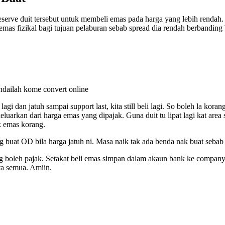
 preserve duit tersebut untuk membeli emas pada harga yang lebih rend
emas fizikal bagi tujuan pelaburan sebab spread dia rendah berbanding 
dailah kome convert online
 lagi dan jatuh sampai support last, kita still beli lagi. So boleh la kor
uarkan dari harga emas yang dipajak. Guna duit tu lipat lagi kat area s
ak emas korang.
g buat OD bila harga jatuh ni. Masa naik tak ada benda nak buat sebab 
g boleh pajak. Setakat beli emas simpan dalam akaun bank ke company 
a semua. Amiin.