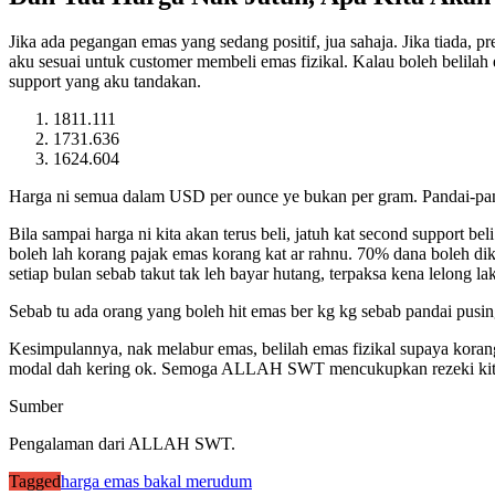
Jika ada pegangan emas yang sedang positif, jua sahaja. Jika tiada,
aku sesuai untuk customer membeli emas fizikal. Kalau boleh belilah 
support yang aku tandakan.
1811.111
1731.636
1624.604
Harga ni semua dalam USD per ounce ye bukan per gram. Pandai-pan
Bila sampai harga ni kita akan terus beli, jatuh kat second support beli
boleh lah korang pajak emas korang kat ar rahnu. 70% dana boleh dikel
setiap bulan sebab takut tak leh bayar hutang, terpaksa kena lelong l
Sebab tu ada orang yang boleh hit emas ber kg kg sebab pandai pusin
Kesimpulannya, nak melabur emas, belilah emas fizikal supaya koran
modal dah kering ok. Semoga ALLAH SWT mencukupkan rezeki kit
Sumber
Pengalaman dari ALLAH SWT.
Tagged
harga emas bakal merudum