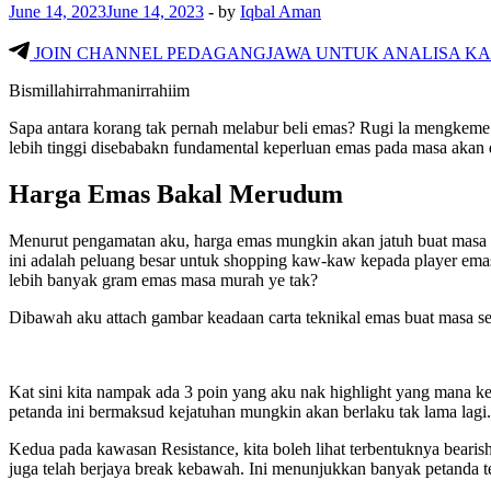
June 14, 2023
June 14, 2023
-
by
Iqbal Aman
JOIN CHANNEL PEDAGANGJAWA UNTUK ANALISA KA
Bismillahirrahmanirrahiim
Sapa antara korang tak pernah melabur beli emas? Rugi la mengkeme 
lebih tinggi disebabakn fundamental keperluan emas pada masa akan
Harga Emas Bakal Merudum
Menurut pengamatan aku, harga emas mungkin akan jatuh buat masa s
ini adalah peluang besar untuk shopping kaw-kaw kepada player ema
lebih banyak gram emas masa murah ye tak?
Dibawah aku attach gambar keadaan carta teknikal emas buat masa se
Kat sini kita nampak ada 3 poin yang aku nak highlight yang mana k
petanda ini bermaksud kejatuhan mungkin akan berlaku tak lama lagi.
Kedua pada kawasan Resistance, kita boleh lihat terbentuknya beari
juga telah berjaya break kebawah. Ini menunjukkan banyak petanda 