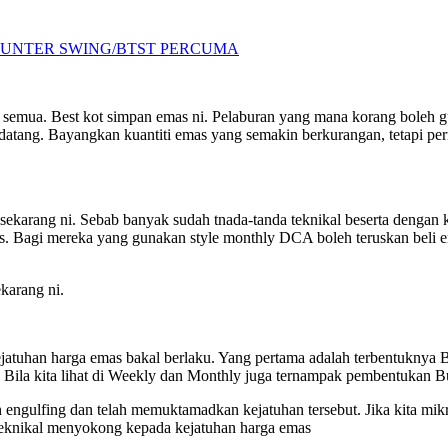
UNTER SWING/BTST PERCUMA
semua. Best kot simpan emas ni. Pelaburan yang mana korang boleh gu
 datang. Bayangkan kuantiti emas yang semakin berkurangan, tetapi pe
ekarang ni. Sebab banyak sudah tnada-tanda teknikal beserta dengan 
s. Bagi mereka yang gunakan style monthly DCA boleh teruskan beli e
karang ni.
ejatuhan harga emas bakal berlaku. Yang pertama adalah terbentuknya 
 Bila kita lihat di Weekly dan Monthly juga ternampak pembentukan Bu
sh engulfing dan telah memuktamadkan kejatuhan tersebut. Jika kita 
teknikal menyokong kepada kejatuhan harga emas