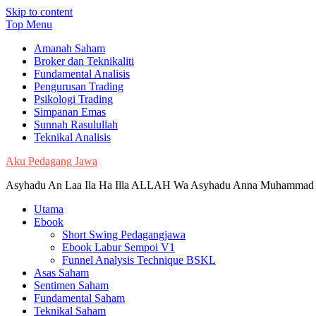
Skip to content
Top Menu
Amanah Saham
Broker dan Teknikaliti
Fundamental Analisis
Pengurusan Trading
Psikologi Trading
Simpanan Emas
Sunnah Rasulullah
Teknikal Analisis
Aku Pedagang Jawa
Asyhadu An Laa Ila Ha Illa ALLAH Wa Asyhadu Anna Muhammad 
Utama
Ebook
Short Swing Pedagangjawa
Ebook Labur Sempoi V1
Funnel Analysis Technique BSKL
Asas Saham
Sentimen Saham
Fundamental Saham
Teknikal Saham