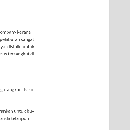
 company kerana
 pelaburan sangat
yai disiplin untuk
erus tersangkut di
gurangkan risiko
arankan untuk buy
 anda telahpun