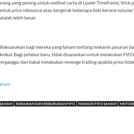
orang yang pening untuk melihat carta di Lower Timeframe, Stick 
untuk price rebounce atau bergerak beberapa bids kerana volume 
dalah lebih besar.
dilaksanakan bagi mereka yang faham tentang mekanik pasaran da
knikal. Bagi pelabur baru, tidak disarankan untuk melakukan FIFO
ganggu dan bakal melakukan revenge trading apabila price tidak
Saham
 SAHAM
KEBAIKAN DAN KEBURUKAN FIFO
MAKSUD FIFO SAHAM
METODE