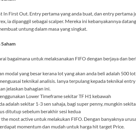
 In First Out. Entry pertama yang anda buat, dan entry pertama 
rex, ia dipanggil sebagai scalper. Mereka ini kebanyakannya datan
 membuat untung dalam masa yang singkat.
 Saham
rai bagaimana untuk melaksanakan FIFO dengan berjaya dan ber
n modal yang besar kerana lot yang akan anda beli adalah 500 lot
enguasai teknikal analisis. Ianya terpulang kepada teknikal entr
an jelaskan bahagian ini.
enggunakan Lower Timeframe sekitar TF H1 kebawah
da adalah sekitar 1-3 sen sahaja, bagi super penny, mungkin sekita
us ditutup sebelum berakhir sesi kedua
r the most active untuk melakukan FIFO. Dengan banyaknya urusan 
erdapat momentum dan mudah untuk harga hit target Price.