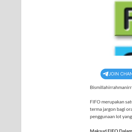
JOIN CHA
Bismillahirrahmanir
FIFO merupakan satu 
terma jargon bagi or
penggunaan lot yang 
Maksud FIFO Dalam