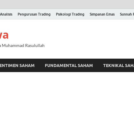
Analisis
Pengurusan Trading
Psikologi Trading
Simpanan Emas
Sunnah 
wa
na Muhammad Rasulullah
ENTIMEN SAHAM
FUNDAMENTAL SAHAM
TEKNIKAL SA