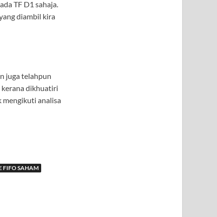
pada TF D1 sahaja.
yang diambil kira
n juga telahpun
 kerana dikhuatiri
 mengikuti analisa
 FIFO SAHAM