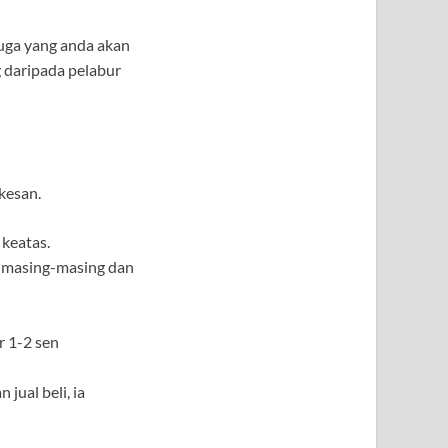
juga yang anda akan
g daripada pelabur
kesan.
 keatas.
y masing-masing dan
r 1-2 sen
jual beli, ia