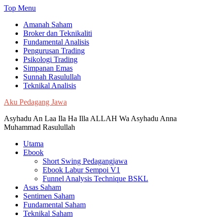
Skip
Top Menu
to
Amanah Saham
content
Broker dan Teknikaliti
Fundamental Analisis
Pengurusan Trading
Psikologi Trading
Simpanan Emas
Sunnah Rasulullah
Teknikal Analisis
Aku Pedagang Jawa
Asyhadu An Laa Ila Ha Illa ALLAH Wa Asyhadu Anna
Muhammad Rasulullah
Utama
Ebook
Short Swing Pedagangjawa
Ebook Labur Sempoi V1
Funnel Analysis Technique BSKL
Asas Saham
Sentimen Saham
Fundamental Saham
Teknikal Saham