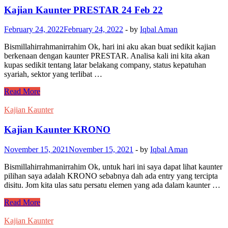
Kajian Kaunter PRESTAR 24 Feb 22
February 24, 2022
February 24, 2022
-
by
Iqbal Aman
Bismillahirrahmanirrahim Ok, hari ini aku akan buat sedikit kajian
berkenaan dengan kaunter PRESTAR. Analisa kali ini kita akan
kupas sedikit tentang latar belakang company, status kepatuhan
syariah, sektor yang terlibat …
Kajian
Read More
Kaunter
PRESTAR
Kajian Kaunter
24
Feb
Kajian Kaunter KRONO
22
November 15, 2021
November 15, 2021
-
by
Iqbal Aman
Bismillahirrahmanirrahim Ok, untuk hari ini saya dapat lihat kaunter
pilihan saya adalah KRONO sebabnya dah ada entry yang tercipta
disitu. Jom kita ulas satu persatu elemen yang ada dalam kaunter …
Kajian
Read More
Kaunter
KRONO
Kajian Kaunter