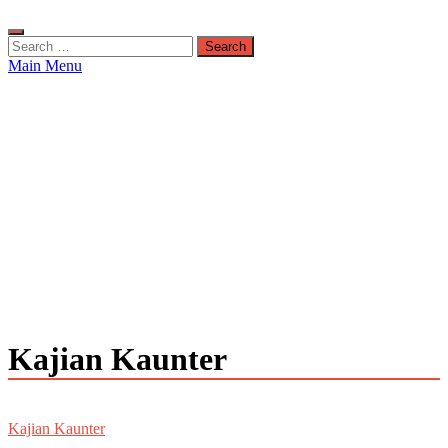
Search
for:
Main Menu
Kajian Kaunter
Kajian Kaunter