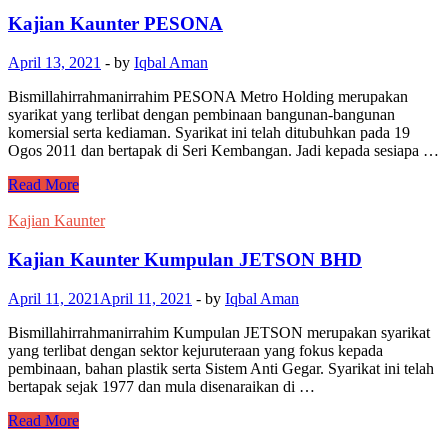
Kajian Kaunter PESONA
April 13, 2021
-
by
Iqbal Aman
Bismillahirrahmanirrahim PESONA Metro Holding merupakan
syarikat yang terlibat dengan pembinaan bangunan-bangunan
komersial serta kediaman. Syarikat ini telah ditubuhkan pada 19
Ogos 2011 dan bertapak di Seri Kembangan. Jadi kepada sesiapa …
Kajian
Read More
Kaunter
PESONA
Kajian Kaunter
Kajian Kaunter Kumpulan JETSON BHD
April 11, 2021
April 11, 2021
-
by
Iqbal Aman
Bismillahirrahmanirrahim Kumpulan JETSON merupakan syarikat
yang terlibat dengan sektor kejuruteraan yang fokus kepada
pembinaan, bahan plastik serta Sistem Anti Gegar. Syarikat ini telah
bertapak sejak 1977 dan mula disenaraikan di …
Kajian
Read More
Kaunter