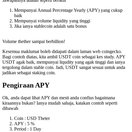
Jawapannya adalah seperti berikut
Mempunyai Annual Percentage Yearly (APY) yang cukup
baik
Mempunyai volume liquidity yang tinggi
Jika ianya stablecoin adalah satu bonus
Volume thether sampai berbillion!
Kesemua maklumat boleh didapati dalam laman web coingecko.
Bagi contoh diatas, kita ambil USDT coin sebagai kes study. APY
USDT agak baik, mempunyai liqudity yang agak tinggi dan ianya
tergolong dalam stable coin. Jadi, USDT sangat sesuai untuk anda
jadikan sebagai staking coin.
Pengiraan APY
Ok, anda dapat lihat APY dan mesti anda confius bagaimana
kiraannya bukan? Ianya mudah sahaja, katakan contoh seperti
dibawah
Coin : USD Theter
APY : 5 %
Period : 1 Day