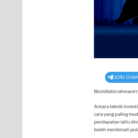
JOIN CHA
Bismillahirrahmanir
Antara teknik investi
cara yang paling mu
pendapatan iaitu divi
boleh menikmati pula