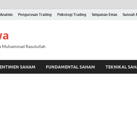
Analisis
Pengurusan Trading
Psikologi Trading
Simpanan Emas
Sunnah 
wa
na Muhammad Rasulullah
ENTIMEN SAHAM
FUNDAMENTAL SAHAM
TEKNIKAL SA