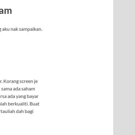
ham
g aku nak sampaikan.
r. Korang screen je
li sama ada saham
rsa ada yang bayar
ah berkualiti. Buat
rtauliah dah bagi