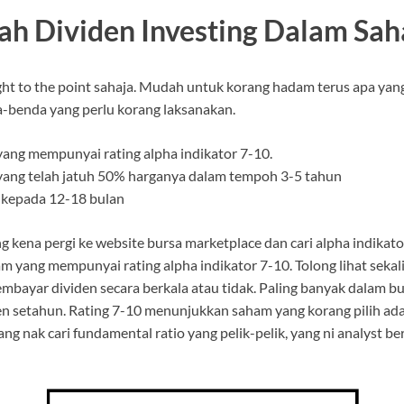
h Dividen Investing Dalam Sa
ght to the point sahaja. Mudah untuk korang hadam terus apa yan
a-benda yang perlu korang laksanakan.
yang mempunyai rating alpha indikator 7-10.
yang telah jatuh 50% harganya dalam tempoh 3-5 tahun
 kepada 12-18 bulan
g kena pergi ke website bursa marketplace dan cari alpha indikato
 yang mempunyai rating alpha indikator 7-10. Tolong lihat seka
bayar dividen secara berkala atau tidak. Paling banyak dalam bu
den setahun. Rating 7-10 menunjukkan saham yang korang pilih adal
g nak cari fundamental ratio yang pelik-pelik, yang ni analyst be