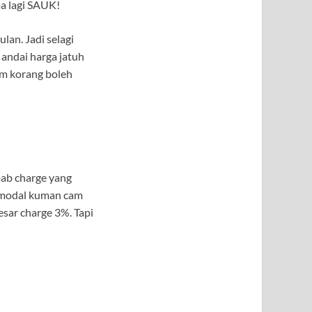
pa lagi SAUK!
an. Jadi selagi
 andai harga jatuh
am korang boleh
ebab charge yang
k modal kuman cam
sar charge 3%. Tapi