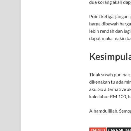
dua korang akan dapa
Point ketiga, jangan
harga dibawah harga 
lebih rendah dan lag
dapat maka makin ba
Kesimpul
Tidak susah pun nak m
dikenakan tu ada min
aku. So alternative 
kalo labur RM 100, ba
Alhamdulillah. Semo
TAGGED
CARA MUDAH