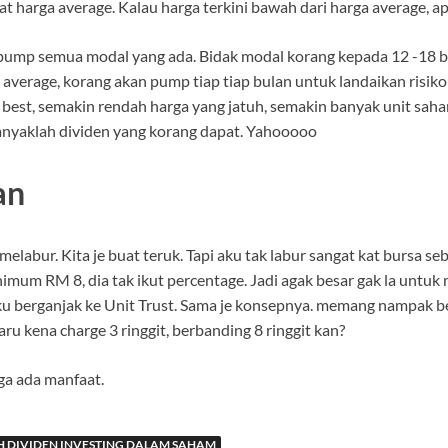
t harga average. Kalau harga terkini bawah dari harga average, a
 pump semua modal yang ada. Bidak modal korang kepada 12 -18 bul
average, korang akan pump tiap tiap bulan untuk landaikan risiko
i best, semakin rendah harga yang jatuh, semakin banyak unit sah
nyaklah dividen yang korang dapat. Yahooooo
an
elabur. Kita je buat teruk. Tapi aku tak labur sangat kat bursa s
imum RM 8, dia tak ikut percentage. Jadi agak besar gak la untu
aku berganjak ke Unit Trust. Sama je konsepnya. memang nampak be
ru kena charge 3 ringgit, berbanding 8 ringgit kan?
ga ada manfaat.
 DIVIDEN INVESTING DALAM SAHAM