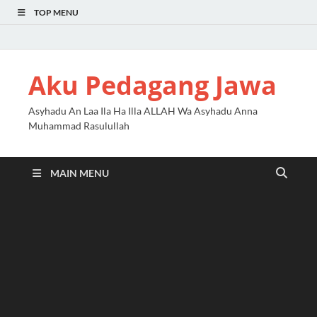
TOP MENU
Aku Pedagang Jawa
Asyhadu An Laa Ila Ha Illa ALLAH Wa Asyhadu Anna
Muhammad Rasulullah
MAIN MENU