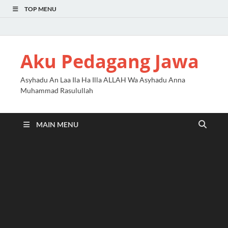
TOP MENU
Aku Pedagang Jawa
Asyhadu An Laa Ila Ha Illa ALLAH Wa Asyhadu Anna
Muhammad Rasulullah
MAIN MENU