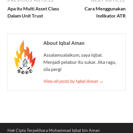
PREVIOUS ARTICLE
NEXT ARTICLE
Apa itu Multi Asset Class
Cara Menggunakan
Dalam Unit Trust
Indikator ATR
About Iqbal Aman
Assalamualaikum, saya Iqbal.
Menjadi pelabur itu sukar. Jika ragu,
sila pergi
View all posts by Iqbal Aman →
Hak Cipta Terpelihara Muhammad Iqbal bin Aman