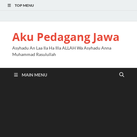
TOP MENU
Aku Pedagang Jawa
Asyhadu An Laa Ila Ha Illa ALLAH Wa Asyhadu Anna
Muhammad Rasulullah
MAIN MENU