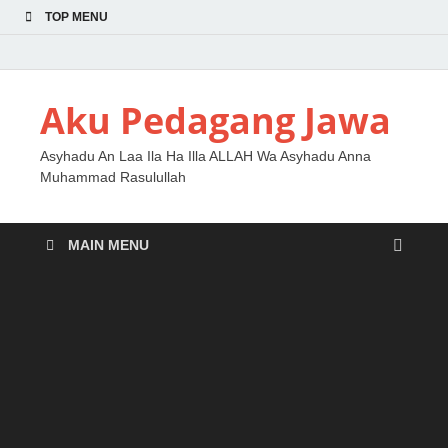
TOP MENU
Aku Pedagang Jawa
Asyhadu An Laa Ila Ha Illa ALLAH Wa Asyhadu Anna
Muhammad Rasulullah
MAIN MENU