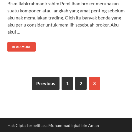
Bismillahirrahmanirrahim Pemilihan broker merupakan
suatu komponen atau langkah yang amat penting sebelum
aku nak memulakan trading. Oleh itu banyak benda yang
aku perlu consider untuk memilih sesebuah broker. Aku
akui …
READ MORE
Previous
1
2
3
Hak Cipta Terpelihara Muhammad Iqbal bin Aman