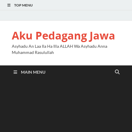
TOP MENU
Aku Pedagang Jawa
Asyhadu An Laa Ila Ha Illa ALLAH Wa Asyhadu Anna
Muhammad Rasulullah
MAIN MENU