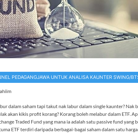
NNEL PEDAGANGJAWA UNTUK ANALISA KAUNTER SWING/B
rahiim
ur dalam saham tapi takut nak labur dalam single kaunter? Nak b
ulak akan kikis profit korang? Korang boleh melabur dalam ETF. Ap
hange Traded Fund yang mana ia adalah satu passive fund yang bol
uma ETF terdiri daripada berbagai-bagai saham dalam satu harga