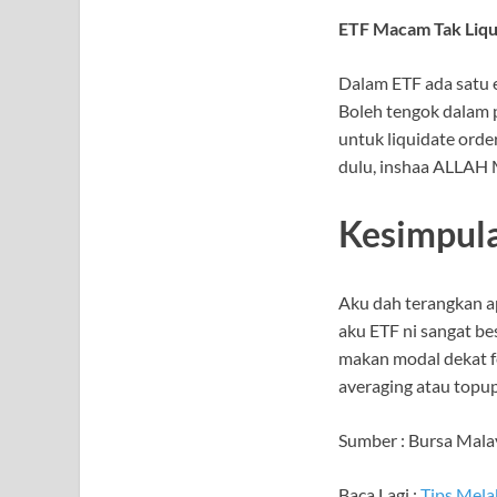
ETF Macam Tak Liqui
Dalam ETF ada satu e
Boleh tengok dalam p
untuk liquidate orde
dulu, inshaa ALLAH M
Kesimpul
Aku dah terangkan a
aku ETF ni sangat be
makan modal dekat fee
averaging atau topup 
Sumber : Bursa Mala
Baca Lagi :
Tips Mela