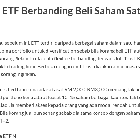
 ETF Berbanding Beli Saham Sat
 sebelum ini, ETF terdiri daripada berbagai saham dalam satu har
 bina portfolio untuk diversification sebab bila korang beli ETF a
 korang. Selain tu dia lebih flexible berbanding dengan Unit Trust
tu trading hour. Berbeza dengan unit trust dia akan ambil masa s
 korang inginkan.
versified tapi cuma ada setakat RM 2,000-RM3,000 memang tak be
d portfolio kena ada at leaset 10-15 saham berbagai kaunter. Tak 
. Jadi, ia memberi akses kepada orang yang ada modal rendah untu
o. Bila korang jual pun senang sebab dia sama konsep dengan saham
T+2.
a ETF Ni