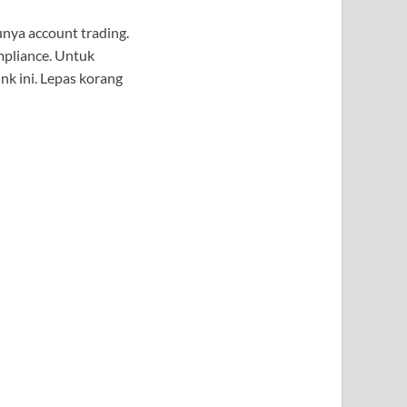
unya account trading.
mpliance. Untuk
nk ini. Lepas korang