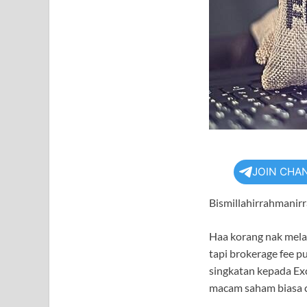
JOIN CHA
Bismillahirrahmanir
Haa korang nak melab
tapi brokerage fee p
singkatan kepada Exc
macam saham biasa c