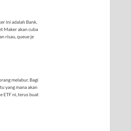
r ini adalah Bank.
ket Maker akan cuba
n risau, queue je
orang melabur. Bagi
atu yang mana akan
e ETF ni, terus buat