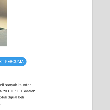
TST PERCUMA
eli banyak kaunter
a itu ETF? ETF adalah
eh dijual beli
.