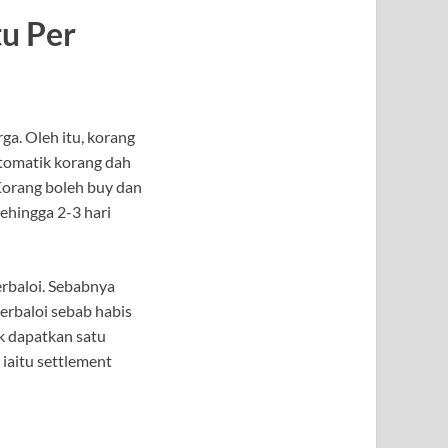
u Per
ga. Oleh itu, korang
utomatik korang dah
. Korang boleh buy dan
ehingga 2-3 hari
rbaloi. Sebabnya
berbaloi sebab habis
k dapatkan satu
 iaitu settlement