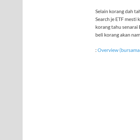
Selain korang dah ta
Search je ETF mesti 
korang tahu senarai 
beli korang akan nam
:
Overview (bursamal