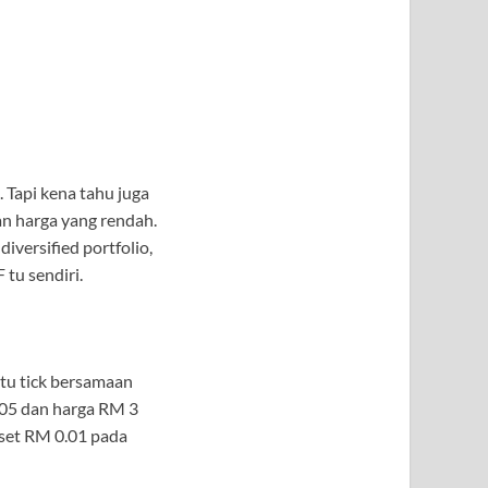
 Tapi kena tahu juga
an harga yang rendah.
iversified portfolio,
 tu sendiri.
atu tick bersamaan
005 dan harga RM 3
 set RM 0.01 pada