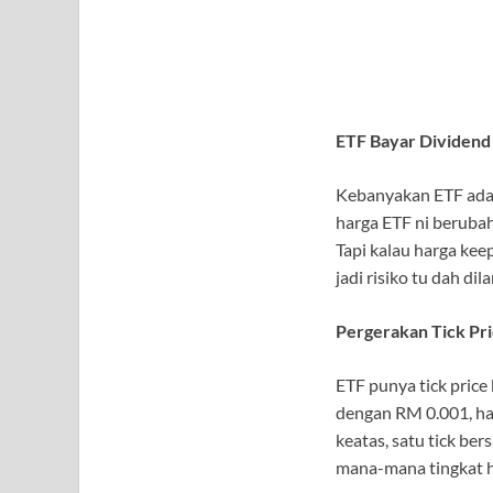
ETF Bayar Dividend
Kebanyakan ETF ada b
harga ETF ni berubah
Tapi kalau harga keep
jadi risiko tu dah di
Pergerakan Tick Pr
ETF punya tick price
dengan RM 0.001, ha
keatas, satu tick be
mana-mana tingkat h