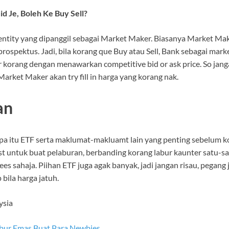
d Je, Boleh Ke Buy Sell?
ntity yang dipanggil sebagai Market Maker. Biasanya Market Make
rospektus. Jadi, bila korang que Buy atau Sell, Bank sebagai mar
r korang dengan menawarkan competitive bid or ask price. So janga
arket Maker akan try fill in harga yang korang nak.
an
pa itu ETF serta maklumat-makluamt lain yang penting sebelum k
st untuk buat pelaburan, berbanding korang labur kaunter satu-s
s sahaja. Piihan ETF juga agak banyak, jadi jangan risau, pegang j
bila harga jatuh.
ysia
bur Emas Buat Para Newbies