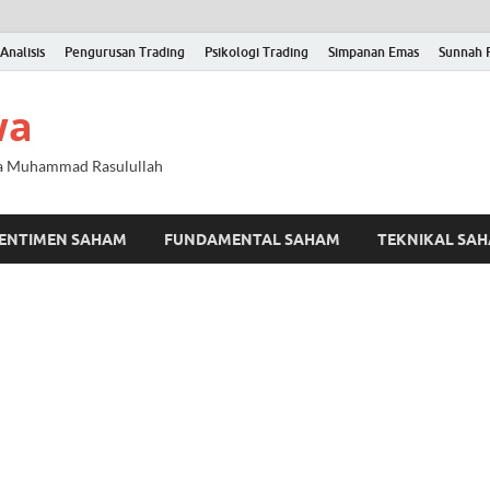
Analisis
Pengurusan Trading
Psikologi Trading
Simpanan Emas
Sunnah 
wa
na Muhammad Rasulullah
ENTIMEN SAHAM
FUNDAMENTAL SAHAM
TEKNIKAL SA