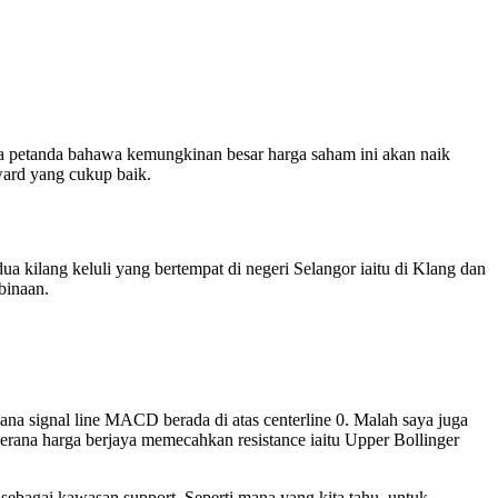
ua petanda bahawa kemungkinan besar harga saham ini akan naik
ward yang cukup baik.
a kilang keluli yang bertempat di negeri Selangor iaitu di Klang dan
binaan.
 mana signal line MACD berada di atas centerline 0. Malah saya juga
erana harga berjaya memecahkan resistance iaitu Upper Bollinger
ebagai kawasan support. Seperti mana yang kita tahu, untuk