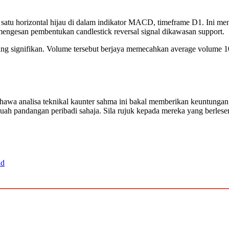
ya satu horizontal hijau di dalam indikator MACD, timeframe D1. In
mengesan pembentukan candlestick reversal signal dikawasan support.
e yang signifikan. Volume tersebut berjaya memecahkan average volum
awa analisa teknikal kaunter sahma ini bakal memberikan keuntungan yang
ebuah pandangan peribadi sahaja. Sila rujuk kepada mereka yang berle
nd