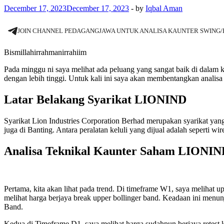
December 17, 2023
December 17, 2023
-
by
Iqbal Aman
JOIN CHANNEL PEDAGANGJAWA UNTUK ANALISA KAUNTER SWING
Bismillahirrahmanirrahiim
Pada minggu ni saya melihat ada peluang yang sangat baik di dalam
dengan lebih tinggi. Untuk kali ini saya akan membentangkan anal
Latar Belakang Syarikat LIONIND
Syarikat Lion Industries Corporation Berhad merupakan syarikat yang 
juga di Banting. Antara peralatan keluli yang dijual adalah seperti w
Analisa Teknikal Kaunter Saham LIONI
Pertama, kita akan lihat pada trend. Di timeframe W1, saya melihat up
melihat harga berjaya break upper bollinger band. Keadaan ini menu
Band.
Kedua di Timeframe D1, saya melihat harga sudahpun berjaya retest 