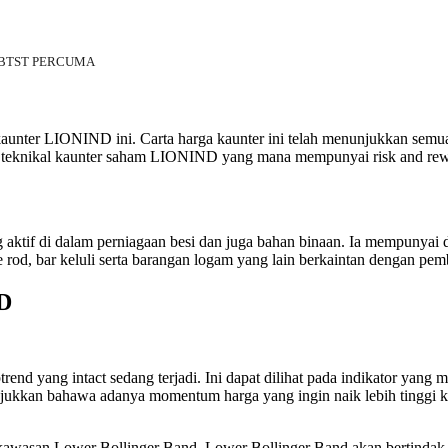
/BTST PERCUMA
 kaunter LIONIND ini. Carta harga kaunter ini telah menunjukkan sem
isa teknikal kaunter saham LIONIND yang mana mempunyai risk and re
aktif di dalam perniagaan besi dan juga bahan binaan. Ia mempunyai du
ire rod, bar keluli serta barangan logam yang lain berkaintan dengan pem
ND
trend yang intact sedang terjadi. Ini dapat dilihat pada indikator yang
njukkan bahawa adanya momentum harga yang ingin naik lebih tinggi k
kawasan Lower Bollinger Band. Lower Bollinger Band akan bertindak s