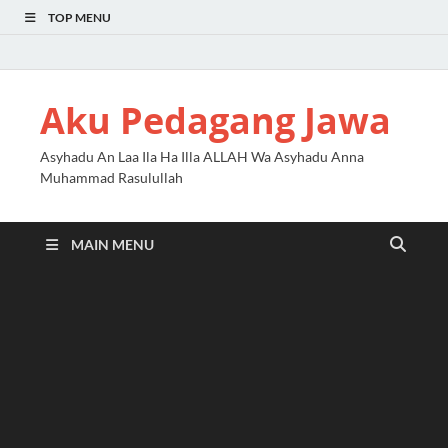
TOP MENU
Aku Pedagang Jawa
Asyhadu An Laa Ila Ha Illa ALLAH Wa Asyhadu Anna
Muhammad Rasulullah
MAIN MENU