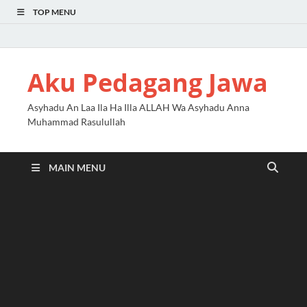
TOP MENU
Aku Pedagang Jawa
Asyhadu An Laa Ila Ha Illa ALLAH Wa Asyhadu Anna
Muhammad Rasulullah
MAIN MENU